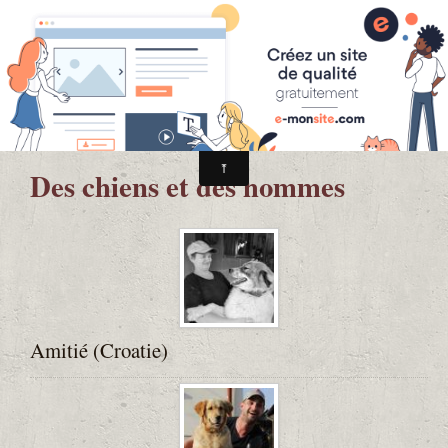
Léna et Roanka en roulotte
Stages d'attelage nomade, initiation roulotte, récit de
voyage...
Accueil
Des chiens et des hommes
RASSEMBLEMENT
Qui sommes-nous ?
Nos roulottes
Nos chevaux
Amitié (Croatie)
Boutique / Livres
Vidéos