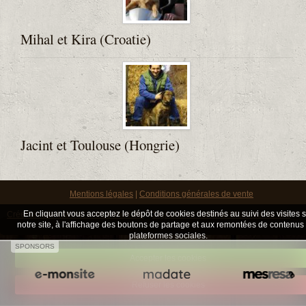
Biblio
Blog est-roulotte
Mihal et Kira (Croatie)
Contact
Jacint et Toulouse (Hongrie)
Mentions légales
Conditions générales de vente
En cliquant vous acceptez le dépôt de cookies destinés au suivi des visites 
Créer un site internet avec e-monsite
Signaler un contenu illicite sur ce site
notre site, à l'affichage des boutons de partage et aux remontées de contenus
plateformes sociales.
SPONSORS
Accepter les cookies
Refuser les cookies