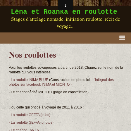
Léna et Roanka en roulotte
Stages d'attelage nomade, initiation roulotte, récit de
voyage...
Accueil
Nos roulottes
RASSEMBLEMENT
Voici les roulottes voyageuses à partir de 2018. Cliquez sur le nom de la
roulotte qui vous interesse.
Qui sommes-nous ?
- La roulotte INIMA BLUE
(Construction en photo ici :
L'intégral des
Nos roulottes
photos sur facebook INIMA et MICHTO )
- Le chariot bâché MICHTO (page en construction)
Nos chevaux
...ou celle qui ont déjà voyagé de 2011 à 2016 :
Boutique / Livres
- La roulotte GEFFA (infos)
Vidéos
- La roulotte GEFFA (photos)
- Le chariot LANZA