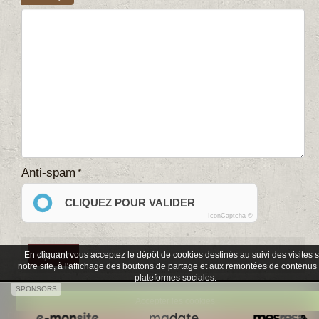
Anti-spam
CLIQUEZ POUR VALIDER
IconCaptcha ©
En cliquant vous acceptez le dépôt de cookies destinés au suivi des visites 
notre site, à l'affichage des boutons de partage et aux remontées de contenus
plateformes sociales.
SPONSORS
Mentions légales
Conditions générales de vente
Accepter les cookies
Créer un site internet avec e-monsite
Signaler un contenu illicite sur ce site