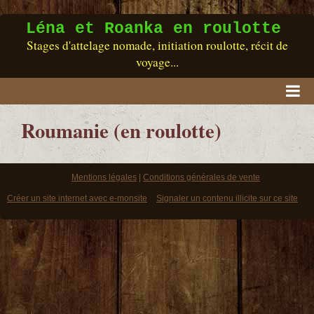
Léna et Roanka en roulotte
Stages d'attelage nomade, initiation roulotte, récit de
voyage...
Accueil
Roumanie (en roulotte)
RASSEMBLEMENT
Qui sommes-nous ?
Mentions légales
Conditions générales de vente
Créer un site internet avec e-monsite
Signaler un contenu illicite sur ce site
Nos roulottes
Nos chevaux
Boutique / Livres
Vidéos