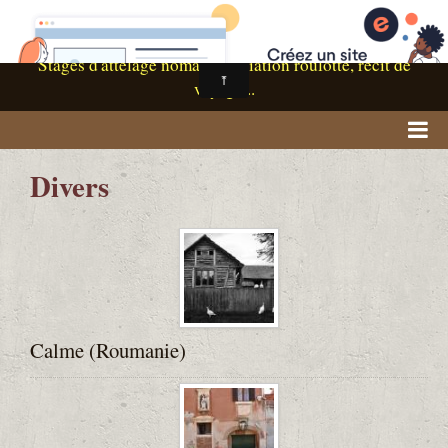
Léna et Roanka en roulotte
Stages d'attelage nomade, initiation roulotte, récit de
voyage...
Accueil
Divers
RASSEMBLEMENT
Qui sommes-nous ?
Nos roulottes
Nos chevaux
Calme (Roumanie)
Boutique / Livres
Vidéos