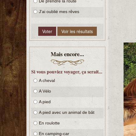
De prendre la route
J'ai oublié mes rêves
Mais encore...
Si vous pouviez voyager, ça serait...
A cheval
A Vélo
A pied
A pied avec un animal de bât
En roulotte
En camping-car