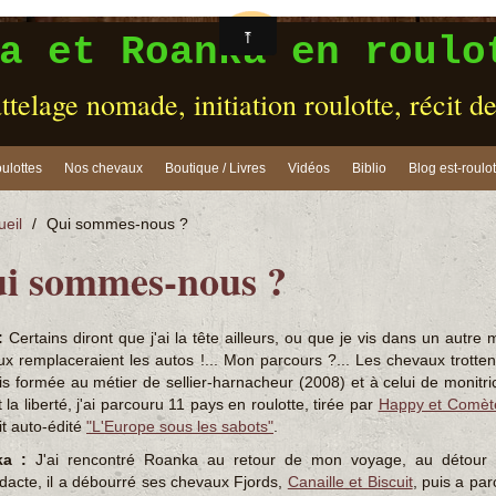
a et Roanka en roulo
ttelage nomade, initiation roulotte, récit d
ulottes
Nos chevaux
Boutique / Livres
Vidéos
Biblio
Blog est-roulot
ueil
/
Qui sommes-nous ?
i sommes-nous ?
:
Certains diront que j'ai la tête ailleurs, ou que je vis dans un autr
x remplaceraient les autos !... Mon parcours ?... Les chevaux trotte
s formée au métier de sellier-harnacheur (2008) et à celui de monitri
t la liberté, j'ai parcouru 11 pays en roulotte, tirée par
Happy et Comèt
it auto-édité
"L'Europe sous les sabots"
.
a :
J'ai rencontré Roanka au retour de mon voyage, au détour d
dacte, il a débourré ses chevaux Fjords,
Canaille et Biscuit
, puis a par