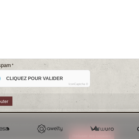
-spam
CLIQUEZ POUR VALIDER
IconCaptcha ©
Mentions légales
Conditions générales de vente
 suivi des visites sur notre site, à l'affichage des boutons de partage
e sur ce site
Refuser les cookies