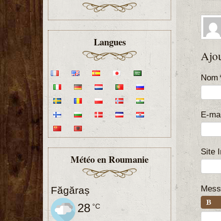
Langues
Ajo
Nom
E-mai
Site 
Météo en Roumanie
Mess
Făgăraș
28
°C