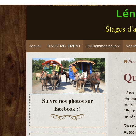
Lén
Stages d'a
Accueil
RASSEMBLEMENT
Qui sommes-nous ?
Nos ro
Acc
Qu
Léna 
chevau
Suivre nos photos sur
me sui
facebook :)
l'Est e
un réc
Roank
Autodi