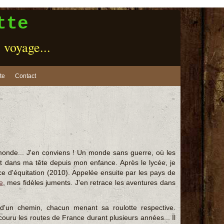
tte
e voyage...
te
Contact
e monde... J'en conviens ! Un monde sans guerre, où les
nt dans ma tête depuis mon enfance. Après le lycée, je
ce d'équitation (2010). Appelée ensuite par les pays de
e
, mes fidèles juments. J'en retrace les aventures dans
'un chemin, chacun menant sa roulotte respective.
couru les routes de France durant plusieurs années... Il