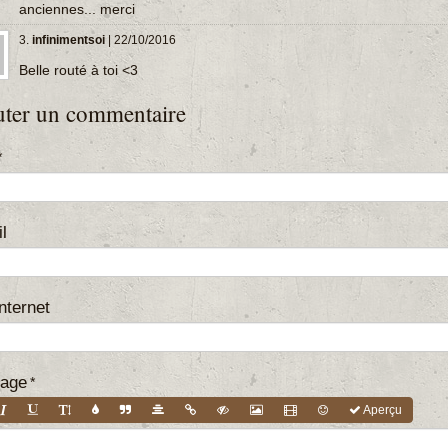
anciennes... merci
3.
infinimentsoi
| 22/10/2016
Belle routé à toi <3
uter un commentaire
l
Internet
age
Aperçu