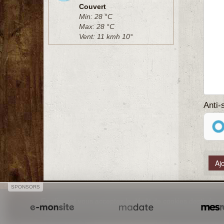
Couvert
Min: 28 °C
Max: 28 °C
Vent: 11 kmh 10°
Anti
SPONSORS
En cliquant vous acceptez le dépôt de cookies destinés au
Créer un site internet avec e-monsite
Signaler un contenu illicit