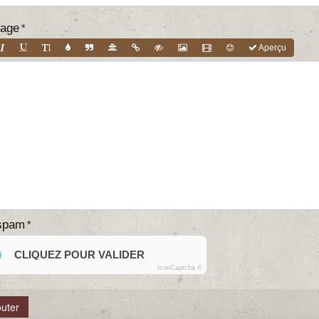
age
Aperçu
-spam
CLIQUEZ POUR VALIDER
IconCaptcha ©