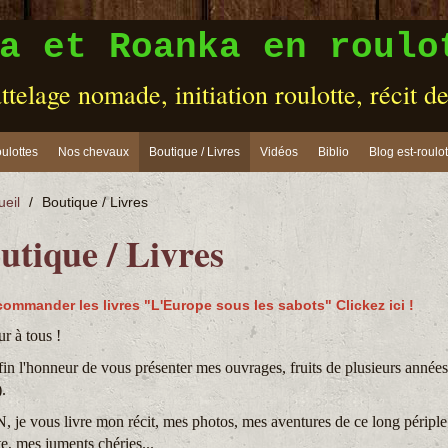
a et Roanka en roulo
ttelage nomade, initiation roulotte, récit d
ulottes
Nos chevaux
Boutique / Livres
Vidéos
Biblio
Blog est-roulot
ueil
/
Boutique / Livres
utique / Livres
commander les livres "L'Europe sous les sabots" Clickez ici !
r à tous !
nfin l'honneur de vous présenter mes ouvrages, fruits de plusieurs années
.
 je vous livre mon récit, mes photos, mes aventures de ce long périple
, mes juments chéries...