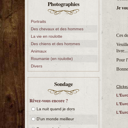
Photographies
Je vou
- U
Portraits
- Un 
Des chevaux et des hommes
Ces de
La vie en roulotte
Des chiens et des hommes
Veuil
livre.
Animaux
Roumanie (en roulotte)
Pour l
Divers
Bonne 
Sondage
Clickez
L'Eur
Rêvez-vous encore ?
L'Eur
La nuit quand je dors
L'Eur
D'un monde meilleur