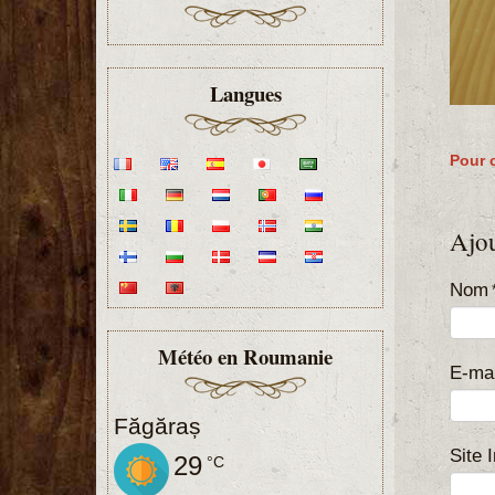
Langues
Pour 
Ajo
Nom
Météo en Roumanie
E-mai
Făgăraș
Site 
29
°C