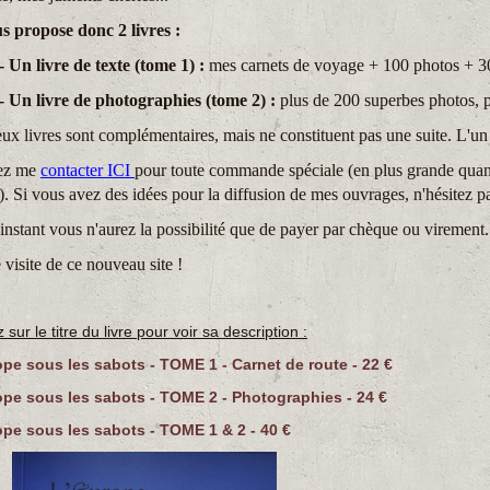
s propose donc 2 livres :
n livre de texte (tome 1) :
mes carnets de voyage + 100 photos + 30
livre de photographies (tome 2) :
plus de 200 superbes photos, po
ux livres sont complémentaires, mais ne constituent pas une suite. L'un p
lez me
contacter ICI
pour toute commande spéciale (en plus grande quant
..). Si vous avez des idées pour la diffusion de mes ouvrages, n'hésitez pa
'instant vous n'aurez la possibilité que de payer par chèque ou virement.
visite de ce nouveau site !
 sur le titre du livre pour voir sa description :
ope sous les sabots - TOME 1 - Carnet de route - 22 €
ope sous les sabots - TOME 2 - Photographies - 24 €
ope sous les sabots - TOME 1 & 2 - 40 €