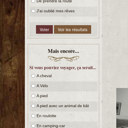
De prendre la route
J'ai oublié mes rêves
Mais encore...
Si vous pouviez voyager, ça serait...
A cheval
A Vélo
A pied
A pied avec un animal de bât
En roulotte
En camping-car